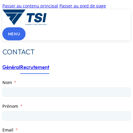
Passer au contenu principal
Passer au pied de page
MENU
CONTACT
Général
Recrutement
Nom
Prénom
Email