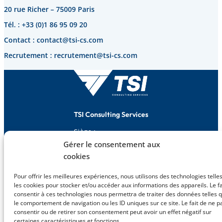
20 rue Richer – 75009 Paris
Tél. : +33 (0)1 86 95 09 20
Contact : contact@tsi-cs.com
Recrutement : recrutement@tsi-cs.com
TSI Consulting Services
Siège :
20 rue Richer
Gérer le consentement aux
75009 Paris, France
cookies
Agences :
13, rue Saulnier
Pour offrir les meilleures expériences, nous utilisons des technologies telle
75009 Paris, France
les cookies pour stocker et/ou accéder aux informations des appareils. Le fa
consentir à ces technologies nous permettra de traiter des données telles 
La Marsa (Tunisie)
le comportement de navigation ou les ID uniques sur ce site. Le fait de ne p
consentir ou de retirer son consentement peut avoir un effet négatif sur
certaines caractéristiques et fonctions.